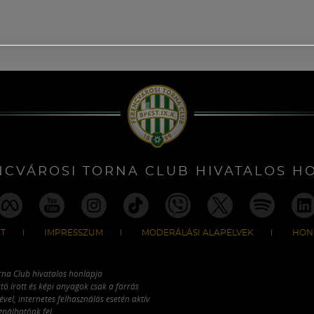
NCVÁROSI TORNA CLUB HIVATALOS H
T
IMPRESSZUM
MODERÁLÁSI ALAPELVEK
HON
rna Club hivatalos honlapja
tó írott és képi anyagok csak a forrás
vel, internetes felhasználás esetén aktív
ználhatóak fel.