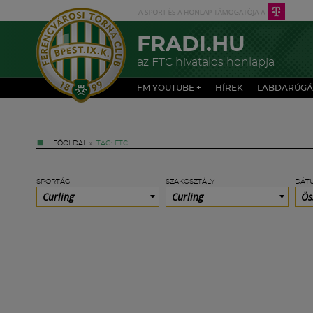
FRADI.HU
az FTC hivatalos honlapja
FM YOUTUBE +
HÍREK
LABDARÚGÁ
FŐOLDAL
»
TAG: FTC II
SPORTÁG
SZAKOSZTÁLY
DÁT
Curling
Curling
Ös