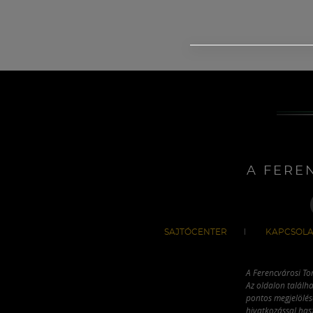
A FERE
SAJTÓCENTER
KAPCSOLA
A Ferencvárosi To
Az oldalon találha
pontos megjelölésé
hivatkozással has