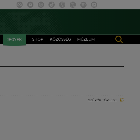
SHOP
KÖZÖSSÉG
MÚZEUM
JEGYEK
SZŰRŐK TÖRLÉSE