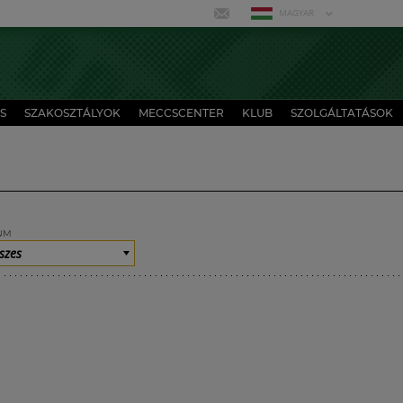
MAGYAR
S
SZAKOSZTÁLYOK
MECCSCENTER
KLUB
SZOLGÁLTATÁSOK
UM
szes