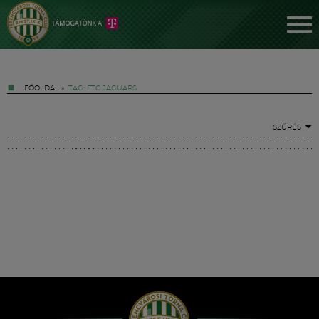
FŐOLDAL
»
TAG: FTC JAGUARS
SZŰRÉS
Jegyek
FM YouTube +
Hírek