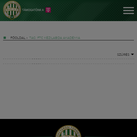
FŐOLDAL
»
TAG: FTC KÉZILABDA AKADÉMIA
SZŰRÉS
Jegyek
FM YouTube +
Hírek