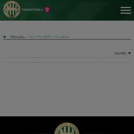
FŐOLDAL
»
TAG: FTC FÉRFI VÍZILABDA
SZŰRÉS
Jegyek
FM YouTube +
Hírek