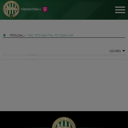
FŐOLDAL
»
TAG: FTC-AQVITAL FC CSÁKVÁR
SZŰRÉS
Jegyek
FM YouTube +
Hírek