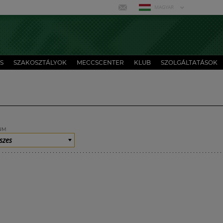
MAGYAR
S
SZAKOSZTÁLYOK
MECCSCENTER
KLUB
SZOLGÁLTATÁSOK
UM
szes