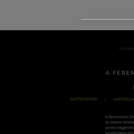
A FERE
SAJTÓCENTER
KAPCSOLA
A Ferencvárosi To
Az oldalon találha
pontos megjelölésé
hivatkozással has