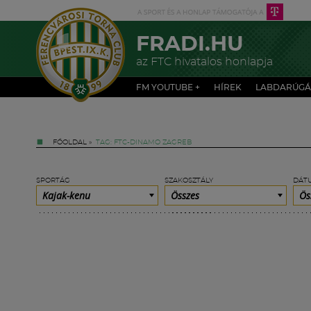
FRADI.HU
az FTC hivatalos honlapja
FM YOUTUBE +
HÍREK
LABDARÚGÁ
FŐOLDAL
»
TAG: FTC-DINAMO ZAGREB
SPORTÁG
SZAKOSZTÁLY
DÁT
Kajak-kenu
Összes
Ös