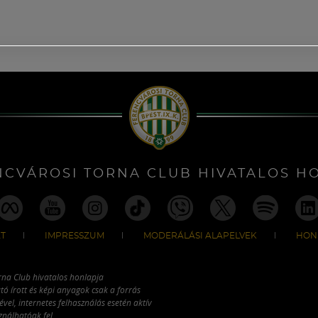
NCVÁROSI TORNA CLUB HIVATALOS H
T
IMPRESSZUM
MODERÁLÁSI ALAPELVEK
HON
rna Club hivatalos honlapja
tó írott és képi anyagok csak a forrás
vel, internetes felhasználás esetén aktív
ználhatóak fel.