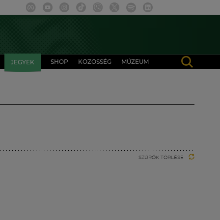
SHOP
KÖZÖSSÉG
MÚZEUM
JEGYEK
SZŰRŐK TÖRLÉSE