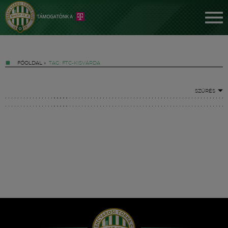
FŐOLDAL
»
TAG: FTC-KISVÁRDA
SZŰRÉS
Jegyek
FM YouTube +
Hírek