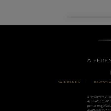
A FERE
SAJTÓCENTER
KAPCSOLA
A Ferencvárosi To
Az oldalon találha
pontos megjelölésé
hivatkozással has