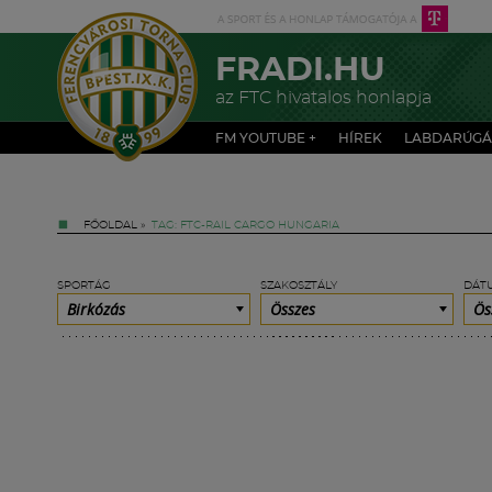
FRADI.HU
az FTC hivatalos honlapja
FM YOUTUBE +
HÍREK
LABDARÚGÁ
FŐOLDAL
»
TAG: FTC-RAIL CARGO HUNGARIA
SPORTÁG
SZAKOSZTÁLY
DÁT
Birkózás
Összes
Ös