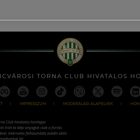
NCVÁROSI TORNA CLUB HIVATALOS H
T
IMPRESSZUM
MODERÁLÁSI ALAPELVEK
HON
rna Club hivatalos honlapja
tó írott és képi anyagok csak a forrás
vel, internetes felhasználás esetén aktív
ználhatóak fel.