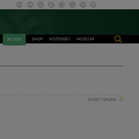
SHOP
KÖZÖSSÉG
MÚZEUM
JEGYEK
SZŰRŐK TÖRLÉSE