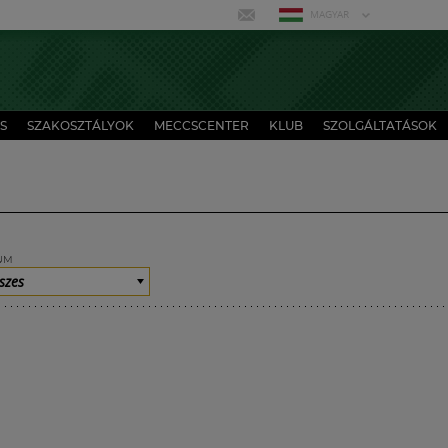
MAGYAR
S
SZAKOSZTÁLYOK
MECCSCENTER
KLUB
SZOLGÁLTATÁSOK
UM
szes