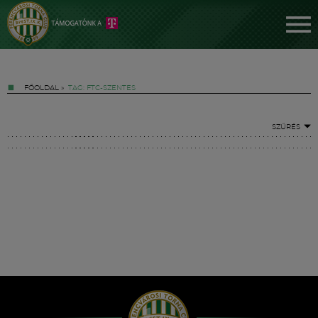
FŐOLDAL
»
TAG: FTC-SZENTES
SZŰRÉS
Jegyek
FM YouTube +
Hírek