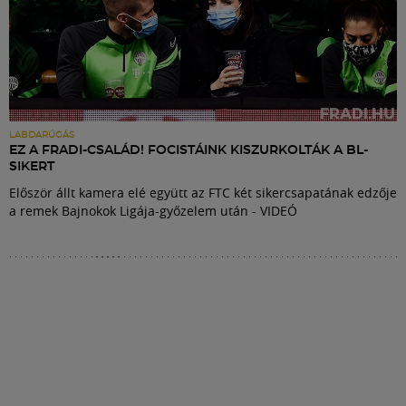
LABDARÚGÁS
EZ A FRADI-CSALÁD! FOCISTÁINK KISZURKOLTÁK A BL-
SIKERT
Először állt kamera elé együtt az FTC két sikercsapatának edzője
a remek Bajnokok Ligája-győzelem után - VIDEÓ