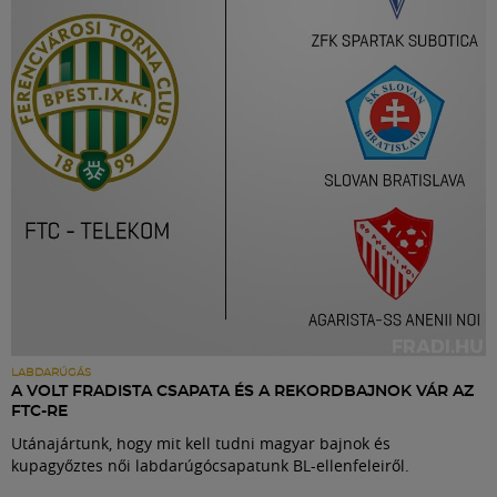
Labdarúgás
Szakosztályok
Meccscenter
Klub
Szolgáltatások
Shop
LABDARÚGÁS
A VOLT FRADISTA CSAPATA ÉS A REKORDBAJNOK VÁR AZ
FTC-RE
Közösség
Utánajártunk, hogy mit kell tudni magyar bajnok és
kupagyőztes női labdarúgócsapatunk BL-ellenfeleiről.