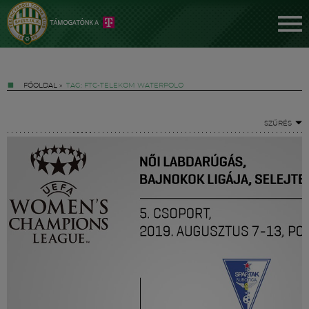
FŐOLDAL
»
TAG: FTC-TELEKOM WATERPOLO
SZŰRÉS
Jegyek
FM YouTube +
Hírek