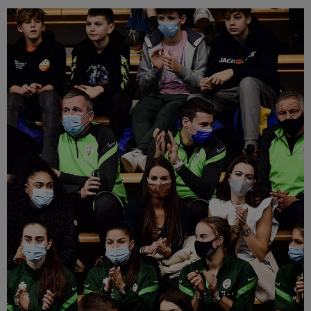
Múzeum
English