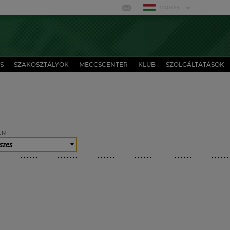
MAGYAR
S
SZAKOSZTÁLYOK
MECCSCENTER
KLUB
SZOLGÁLTATÁSOK
UM
szes