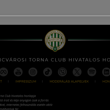
NCVÁROSI TORNA CLUB HIVATALOS H
T
IMPRESSZUM
MODERÁLÁSI ALAPELVEK
HON
rna Club hivatalos honlapja
tó írott és képi anyagok csak a forrás
vel, internetes felhasználás esetén aktív
ználhatóak fel.