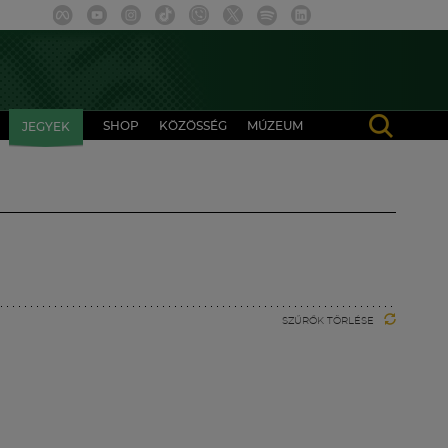
SHOP
KÖZÖSSÉG
MÚZEUM
JEGYEK
SZŰRŐK TÖRLÉSE