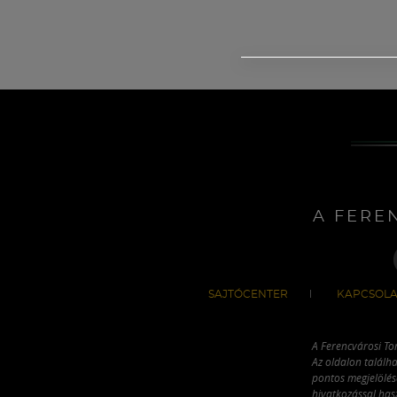
A FERE
SAJTÓCENTER
KAPCSOLA
A Ferencvárosi To
Az oldalon találha
pontos megjelölésé
hivatkozással has