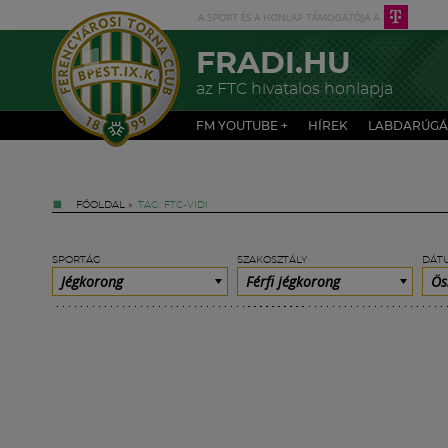
FRADI.HU
az FTC hivatalos honlapja
FM YOUTUBE +
HÍREK
LABDARÚGÁ
FŐOLDAL
»
TAG: FTC-VIDI
SPORTÁG
SZAKOSZTÁLY
DÁT
Jégkorong
Férfi jégkorong
Ös