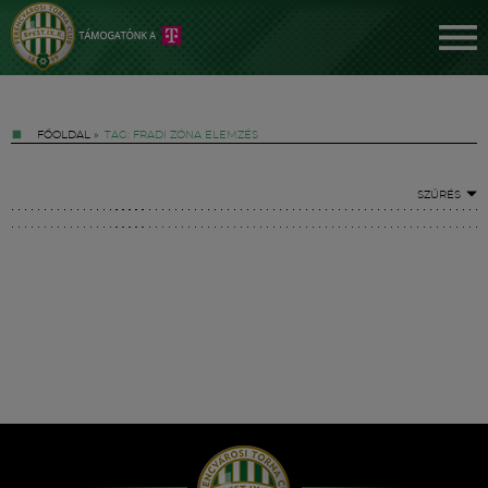
FŐOLDAL
»
TAG: FRADI ZÓNA ELEMZÉS
SZŰRÉS
Jegyek
FM YouTube +
Hírek