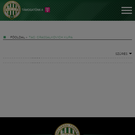
FŐOLDAL
»
TAG: GRASSALKOVICH KUPA
SZŰRÉS
Jegyek
FM YouTube +
Hírek