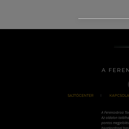
A FERE
SAJTÓCENTER
KAPCSOLA
A Ferencvárosi To
Az oldalon találha
pontos megjelölésé
hivatkozással has