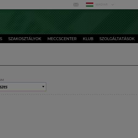
MAGYAR
S
SZAKOSZTÁLYOK
MECCSCENTER
KLUB
SZOLGÁLTATÁSOK
UM
szes