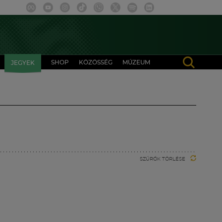
SHOP
KÖZÖSSÉG
MÚZEUM
JEGYEK
SZŰRŐK TÖRLÉSE