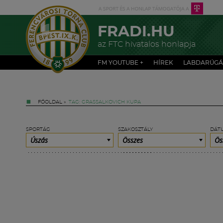
FRADI.HU
az FTC hivatalos honlapja
FM YOUTUBE +
HÍREK
LABDARÚGÁ
FŐOLDAL
»
TAG: GRASSALKOVICH KUPA
SPORTÁG
SZAKOSZTÁLY
DÁT
Úszás
Összes
Ös