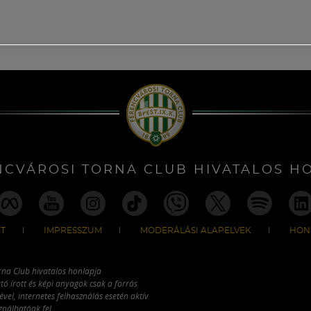
NCVÁROSI TORNA CLUB HIVATALOS H
T
IMPRESSZUM
MODERÁLÁSI ALAPELVEK
HON
rna Club hivatalos honlapja
tó írott és képi anyagok csak a forrás
vel, internetes felhasználás esetén aktív
ználhatóak fel.