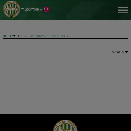
FŐOLDAL
»
TAG: GRASSALKOVICH KUPA
SZŰRÉS
Jegyek
FM YouTube +
Hírek