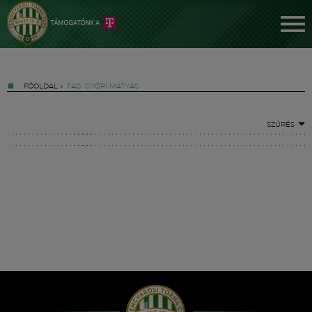
FŐOLDAL
»
TAG: GYŐRI MÁTYÁS
SZŰRÉS
Jegyek
FM YouTube +
Hírek