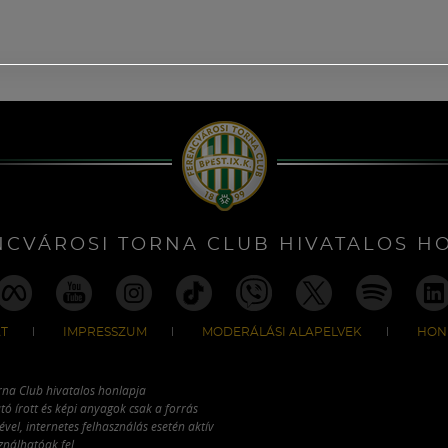
NCVÁROSI TORNA CLUB HIVATALOS H
T
IMPRESSZUM
MODERÁLÁSI ALAPELVEK
HON
rna Club hivatalos honlapja
tó írott és képi anyagok csak a forrás
vel, internetes felhasználás esetén aktív
ználhatóak fel.