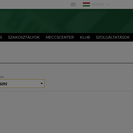
MAGYAR
S
SZAKOSZTÁLYOK
MECCSCENTER
KLUB
SZOLGÁLTATÁSOK
UM
szes