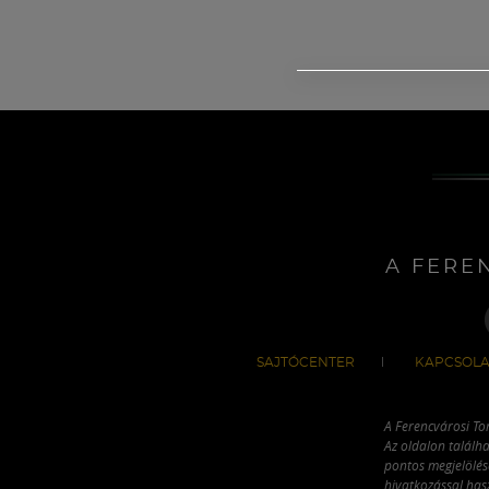
A FERE
SAJTÓCENTER
KAPCSOLA
A Ferencvárosi To
Az oldalon találha
pontos megjelölésé
hivatkozással has