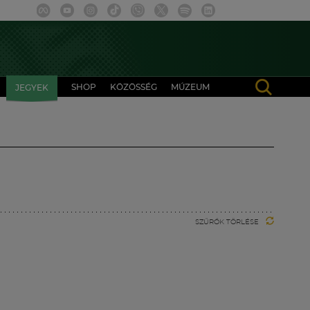
SHOP
KÖZÖSSÉG
MÚZEUM
JEGYEK
SZŰRŐK TÖRLÉSE