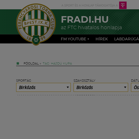
FRADI.HU
az FTC hivatalos honlapja
FM YOUTUBE +
HÍREK
LABDARÚGÁ
FŐOLDAL
»
TAG: HAJDÚ KUPA
SPORTÁG
SZAKOSZTÁLY
DÁT
Birkózás
Birkózás
Ös