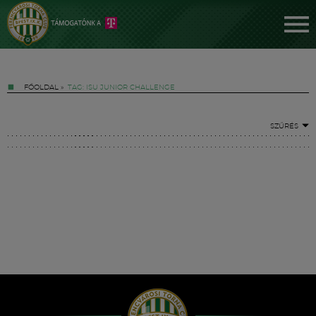
FŐOLDAL
»
TAG: ISU JUNIOR CHALLENGE
SZŰRÉS
Jegyek
FM YouTube +
Hírek