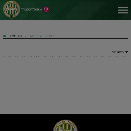
FŐOLDAL
»
TAG: IMRE BENCE
SZŰRÉS
Jegyek
FM YouTube +
Hírek