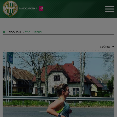
FŐOLDAL
»
TAG: INTERJÚ
SZŰRÉS
Jegyek
FM YouTube +
Hírek