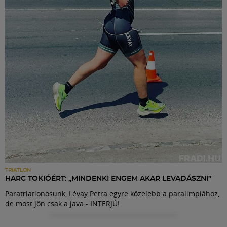
Labdarúgás
Szakosztályok
Meccscenter
Klub
Szolgáltatások
Shop
TRIATLON
HARC TOKIÓÉRT: „MINDENKI ENGEM AKAR LEVADÁSZNI”
Paratriatlonosunk, Lévay Petra egyre közelebb a paralimpiához,
Közösség
de most jön csak a java - INTERJÚ!