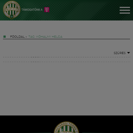
FŐOLDAL
»
TAG: KŐHALMI HELGA
SZŰRÉS
Jegyek
FM YouTube +
Hírek