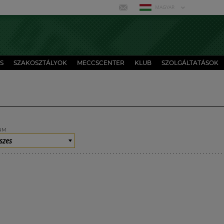
MAGYAR
S
SZAKOSZTÁLYOK
MECCSCENTER
KLUB
SZOLGÁLTATÁSOK
UM
szes