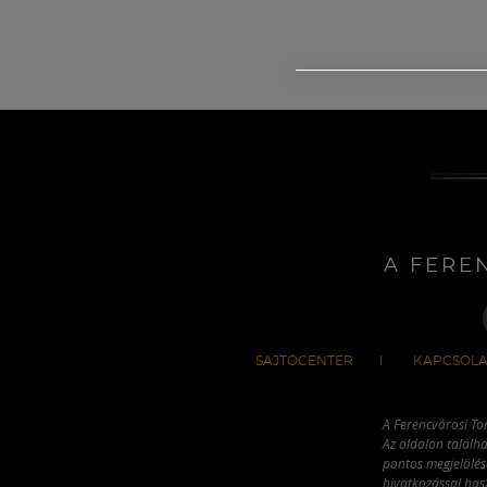
A FERE
SAJTÓCENTER
KAPCSOLA
A Ferencvárosi To
Az oldalon találha
pontos megjelölésé
hivatkozással has