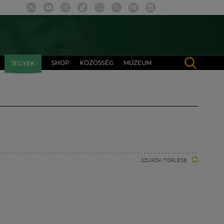
SHOP
KÖZÖSSÉG
MÚZEUM
JEGYEK
SZŰRŐK TÖRLÉSE