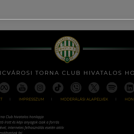
NCVÁROSI TORNA CLUB HIVATALOS H
T
IMPRESSZUM
MODERÁLÁSI ALAPELVEK
HON
rna Club hivatalos honlapja
tó írott és képi anyagok csak a forrás
vel, internetes felhasználás esetén aktív
ználhatóak fel.