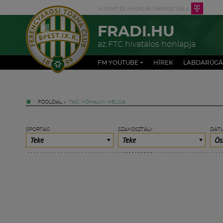
FRADI.HU
az FTC hivatalos honlapja
FM YOUTUBE +
HÍREK
LABDARÚGÁ
FŐOLDAL
»
TAG: KŐHALMI HELGA
SPORTÁG
SZAKOSZTÁLY
DÁT
Teke
Teke
Ös