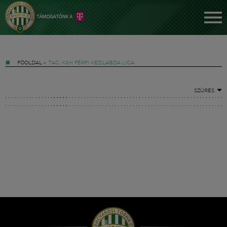
FŐOLDAL
»
TAG: K&H FÉRFI KÉZILABDA LIGA
SZŰRÉS
Jegyek
FM YouTube +
Hírek