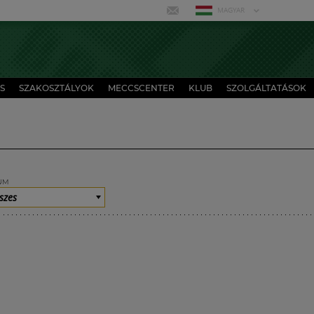
MAGYAR
S
SZAKOSZTÁLYOK
MECCSCENTER
KLUB
SZOLGÁLTATÁSOK
UM
szes