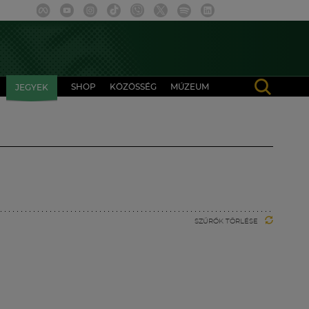
SHOP
KÖZÖSSÉG
MÚZEUM
JEGYEK
SZŰRŐK TÖRLÉSE