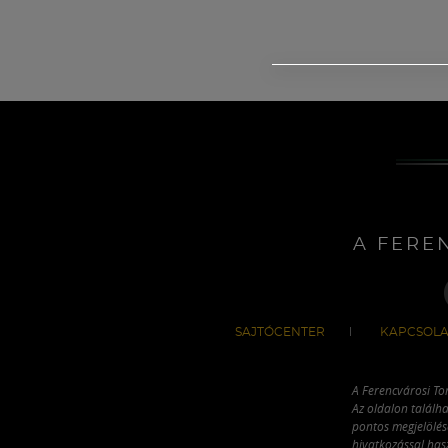
A FERE
SAJTÓCENTER
KAPCSOLA
A Ferencvárosi To
Az oldalon találha
pontos megjelölésé
hivatkozással has