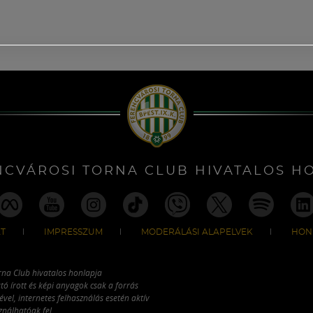
NCVÁROSI TORNA CLUB HIVATALOS H
T
IMPRESSZUM
MODERÁLÁSI ALAPELVEK
HON
rna Club hivatalos honlapja
tó írott és képi anyagok csak a forrás
vel, internetes felhasználás esetén aktív
ználhatóak fel.