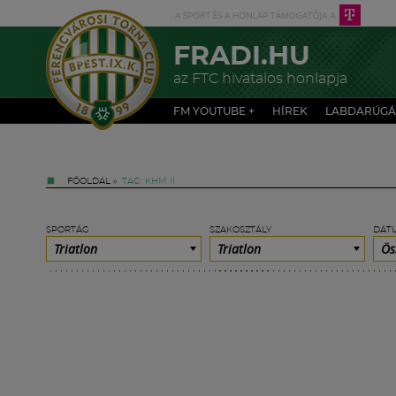
FRADI.HU
az FTC hivatalos honlapja
FM YOUTUBE +
HÍREK
LABDARÚGÁ
FŐOLDAL
»
TAG: KHM II
SPORTÁG
SZAKOSZTÁLY
DÁT
Triatlon
Triatlon
Ös