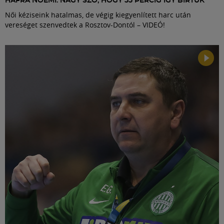
HÁFRA NOÉMI: NAGY SZÓ, HOGY 55 PERCIG ÍGY BÍRTUK
Női kéziseink hatalmas, de végig kiegyenlített harc után
vereséget szenvedtek a Rosztov-Dontól – VIDEÓ!