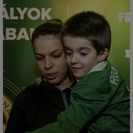
Múzeum
English