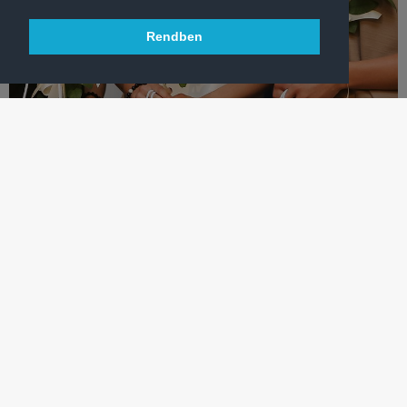
Rendben
KÉZILABDA
A BAJNOKOK ELISMERÉSE
A Ferencváros öt junior világbajnok női kézilabdázója újabb
rangos kitüntetésben részesült – VIDEÓ!
TÖBB