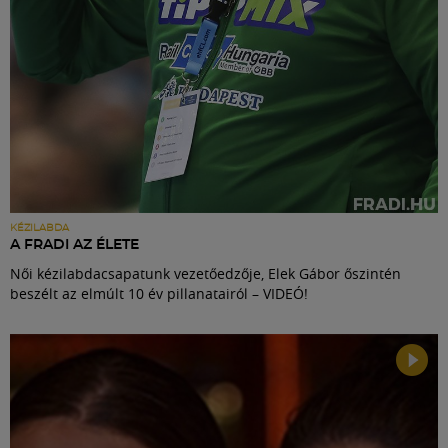
KÉZILABDA
A FRADI AZ ÉLETE
Női kézilabdacsapatunk vezetőedzője, Elek Gábor őszintén
beszélt az elmúlt 10 év pillanatairól – VIDEÓ!