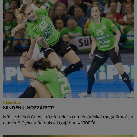
Labdarúgás
Szakosztályok
Meccscenter
Klub
Szolgáltatások
Shop
KÉZILABDA
MINDENKI HOZZÁTETT!
Női kéziseink óriásit küzdöttek és remek játékkal megállították a
Közösség
címvédő Győrt a Bajnokok Ligájában – VIDEÓ!