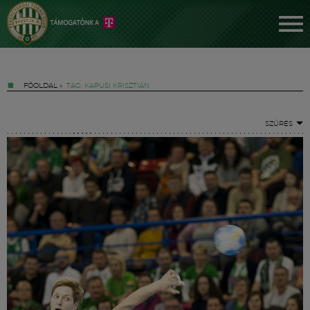
FŐOLDAL
»
TAG: KAPUSI KRISZTIÁN
SZŰRÉS
Jegyek
FM YouTube +
Hírek