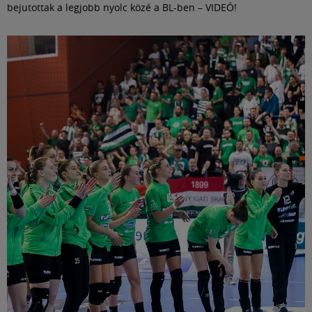
bejutottak a legjobb nyolc közé a BL-ben – VIDEÓ!