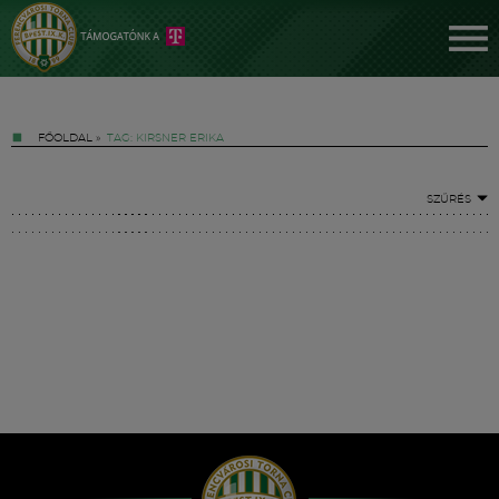
FŐOLDAL
»
TAG: KIRSNER ERIKA
SZŰRÉS
Jegyek
FM YouTube +
Hírek