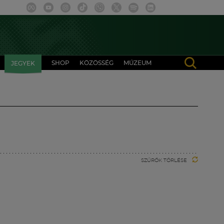
SHOP
KÖZÖSSÉG
MÚZEUM
JEGYEK
SZŰRŐK TÖRLÉSE