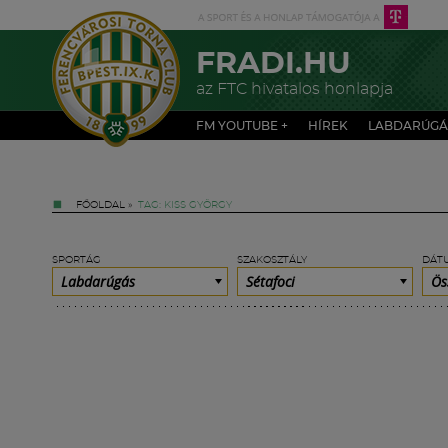
FRADI.HU
az FTC hivatalos honlapja
FM YOUTUBE +
HÍREK
LABDARÚGÁ
FŐOLDAL
»
TAG: KISS GYÖRGY
SPORTÁG
SZAKOSZTÁLY
DÁT
Labdarúgás
Sétafoci
Ös