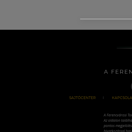
A FERE
SAJTÓCENTER
KAPCSOLA
A Ferencvárosi To
Az oldalon találha
pontos megjelölésé
hivatkozással has