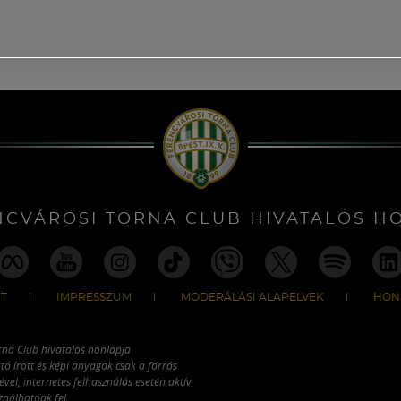
NCVÁROSI TORNA CLUB HIVATALOS H
T
IMPRESSZUM
MODERÁLÁSI ALAPELVEK
HON
rna Club hivatalos honlapja
tó írott és képi anyagok csak a forrás
vel, internetes felhasználás esetén aktív
ználhatóak fel.