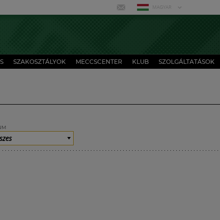
MAGYAR
S
SZAKOSZTÁLYOK
MECCSCENTER
KLUB
SZOLGÁLTATÁSOK
UM
szes