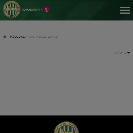
FŐOLDAL
»
TAG: KOCZÓ DÁVID
SZŰRÉS
Jegyek
FM YouTube +
Hírek