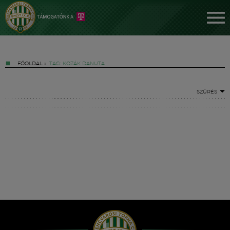
FŐOLDAL
»
TAG: KOZÁK DANUTA
SZŰRÉS
Jegyek
FM YouTube +
Hírek