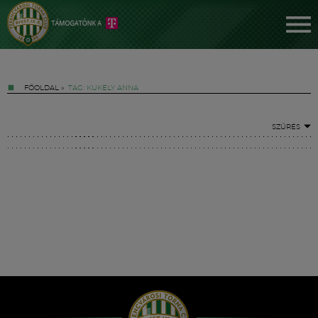
FŐOLDAL
»
TAG: KUKELY ANNA
SZŰRÉS
Jegyek
FM YouTube +
Hírek