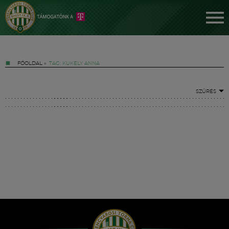
FŐOLDAL
»
TAG: KUKELY ANNA
SZŰRÉS
Jegyek
FM YouTube +
Hírek