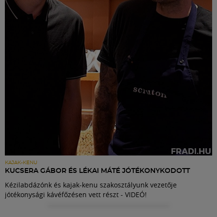
Labdarúgás
Szakosztályok
Meccscenter
Klub
Szolgáltatások
Shop
KAJAK-KENU
KUCSERA GÁBOR ÉS LÉKAI MÁTÉ JÓTÉKONYKODOTT
Kézilabdázónk és kajak-kenu szakosztályunk vezetője
Közösség
jótékonysági kávéfőzésen vett részt - VIDEÓ!