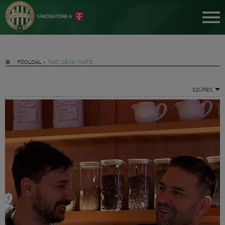
FŐOLDAL
»
TAG: LÉKAI MÁTÉ
SZŰRÉS
Jegyek
FM YouTube +
Hírek