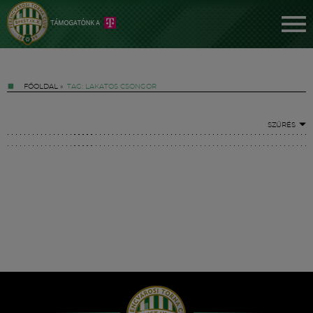
FŐOLDAL
»
TAG: LAKATOS CSONGOR
SZŰRÉS
Jegyek
FM YouTube +
Hírek