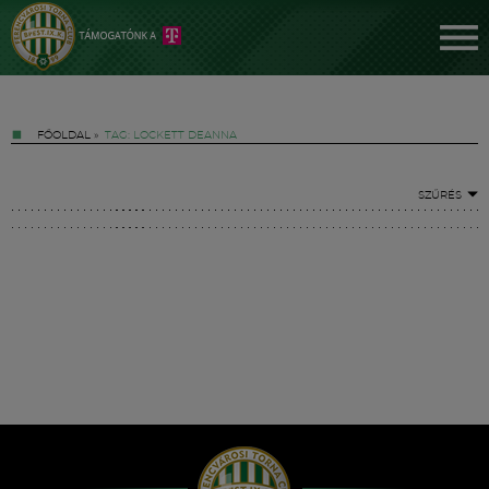
FŐOLDAL
»
TAG: LOCKETT DEANNA
SZŰRÉS
Jegyek
FM YouTube +
Hírek