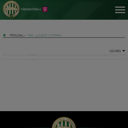
FŐOLDAL
»
TAG: LUKÁCS VIKTÓRIA
SZŰRÉS
Jegyek
FM YouTube +
Hírek