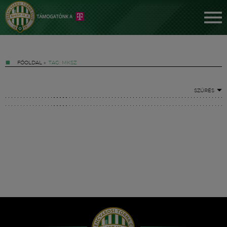
FŐOLDAL
»
TAG: MKSZ
SZŰRÉS
Jegyek
FM YouTube +
Hírek