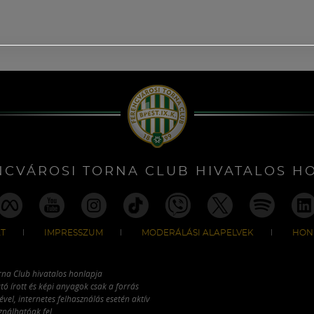
NCVÁROSI TORNA CLUB HIVATALOS H
T
IMPRESSZUM
MODERÁLÁSI ALAPELVEK
HON
rna Club hivatalos honlapja
tó írott és képi anyagok csak a forrás
vel, internetes felhasználás esetén aktív
ználhatóak fel.