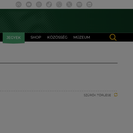
SHOP
KÖZÖSSÉG
MÚZEUM
JEGYEK
SZŰRŐK TÖRLÉSE