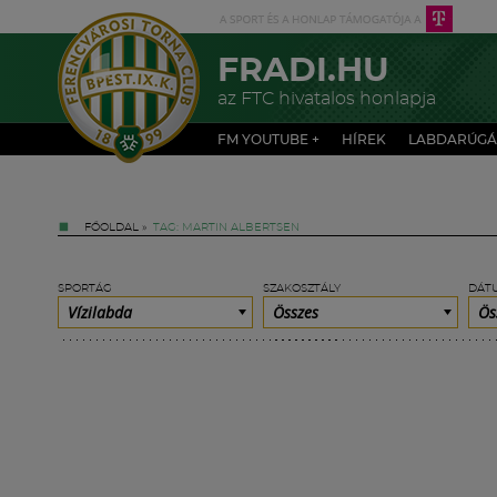
FRADI.HU
az FTC hivatalos honlapja
FM YOUTUBE +
HÍREK
LABDARÚGÁ
FŐOLDAL
»
TAG: MARTIN ALBERTSEN
SPORTÁG
SZAKOSZTÁLY
DÁT
Vízilabda
Összes
Ös