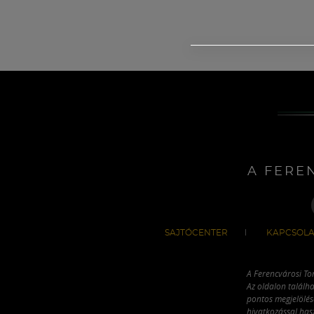
A FERE
SAJTÓCENTER
KAPCSOLA
A Ferencvárosi To
Az oldalon találha
pontos megjelölésé
hivatkozással has