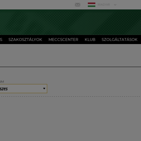
MAGYAR
S
SZAKOSZTÁLYOK
MECCSCENTER
KLUB
SZOLGÁLTATÁSOK
UM
szes