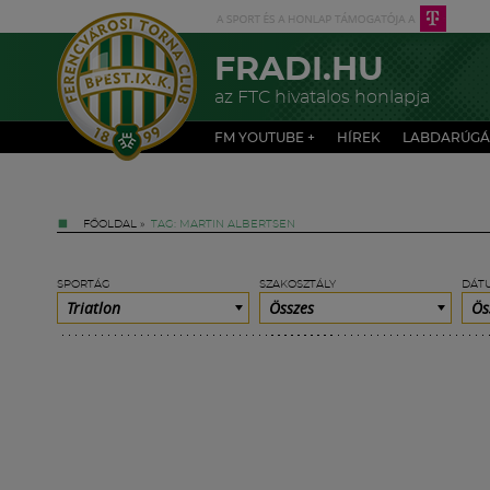
FRADI.HU
az FTC hivatalos honlapja
FM YOUTUBE +
HÍREK
LABDARÚGÁ
FŐOLDAL
»
TAG: MARTIN ALBERTSEN
SPORTÁG
SZAKOSZTÁLY
DÁT
Triatlon
Összes
Ös