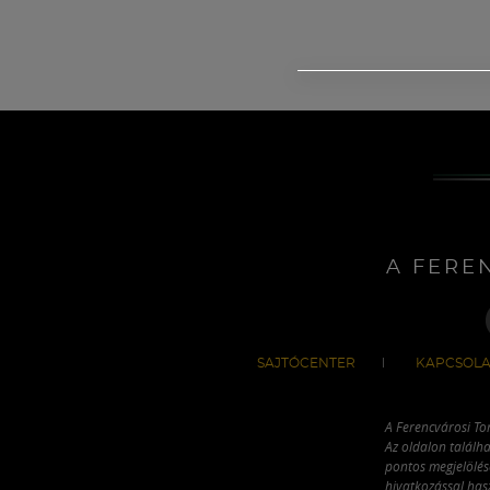
A FERE
SAJTÓCENTER
KAPCSOLA
A Ferencvárosi To
Az oldalon találha
pontos megjelölésé
hivatkozással has