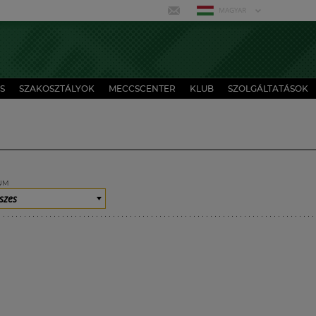
MAGYAR
S
SZAKOSZTÁLYOK
MECCSCENTER
KLUB
SZOLGÁLTATÁSOK
UM
szes