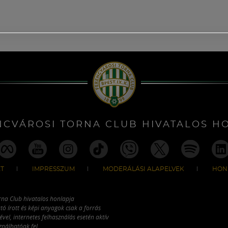
NCVÁROSI TORNA CLUB HIVATALOS H
T
IMPRESSZUM
MODERÁLÁSI ALAPELVEK
HON
rna Club hivatalos honlapja
tó írott és képi anyagok csak a forrás
vel, internetes felhasználás esetén aktív
ználhatóak fel.