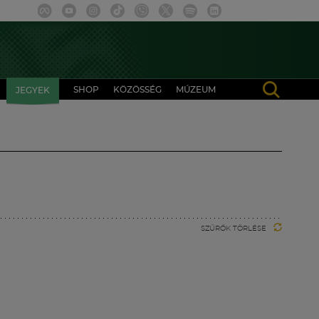
SHOP
KÖZÖSSÉG
MÚZEUM
JEGYEK
SZŰRŐK TÖRLÉSE