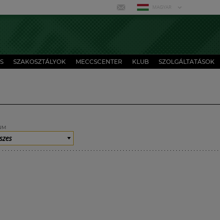
MAGYAR
S
SZAKOSZTÁLYOK
MECCSCENTER
KLUB
SZOLGÁLTATÁSOK
UM
szes