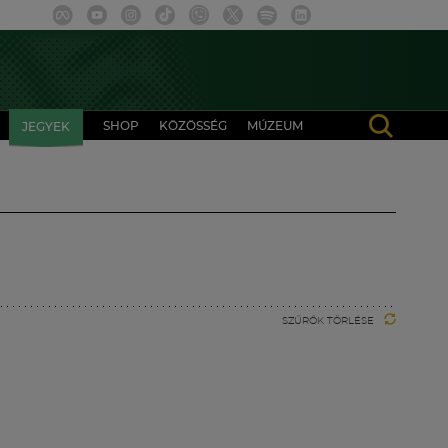
SHOP
KÖZÖSSÉG
MÚZEUM
JEGYEK
SZŰRŐK TÖRLÉSE