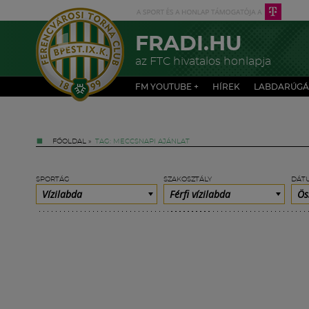
FRADI.HU
az FTC hivatalos honlapja
FM YOUTUBE +
HÍREK
LABDARÚGÁ
FŐOLDAL
»
TAG: MECCSNAPI AJÁNLAT
SPORTÁG
SZAKOSZTÁLY
DÁT
Vízilabda
Férfi vízilabda
Ös