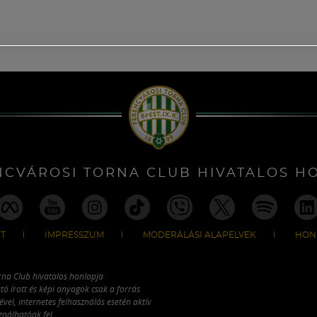
NCVÁROSI TORNA CLUB HIVATALOS H
T
IMPRESSZUM
MODERÁLÁSI ALAPELVEK
HON
rna Club hivatalos honlapja
tó írott és képi anyagok csak a forrás
vel, internetes felhasználás esetén aktív
ználhatóak fel.