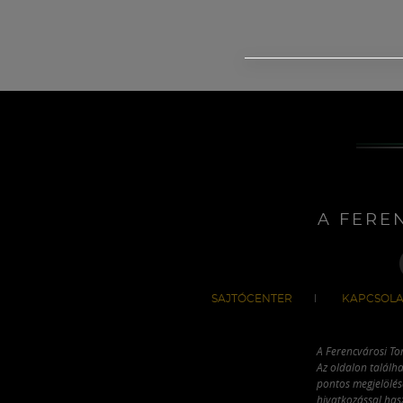
A FERE
SAJTÓCENTER
KAPCSOLA
A Ferencvárosi To
Az oldalon találha
pontos megjelölésé
hivatkozással has