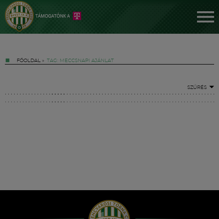
FŐOLDAL
»
TAG: MECCSNAPI AJÁNLAT
SZŰRÉS
Jegyek
FM YouTube +
Hírek