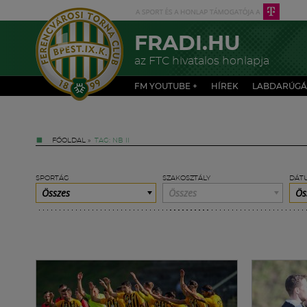
FRADI.HU
az FTC hivatalos honlapja
FM YOUTUBE +
HÍREK
LABDARÚGÁ
FŐOLDAL
»
TAG: NB II
SPORTÁG
SZAKOSZTÁLY
DÁT
Összes
Összes
Ös