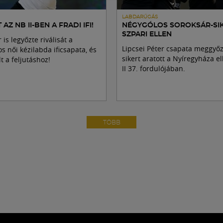
LABDARÚGÁS
 AZ NB II-BEN A FRADI IFI!
NÉGYGÓLOS SOROKSÁR-SIK
SZPARI ELLEN
is legyőzte riválisát a
Lipcsei Péter csapata meggyőz
s női kézilabda ificsapata, és
sikert aratott a Nyíregyháza e
t a feljutáshoz!
II 37. fordulójában.
TÖBB