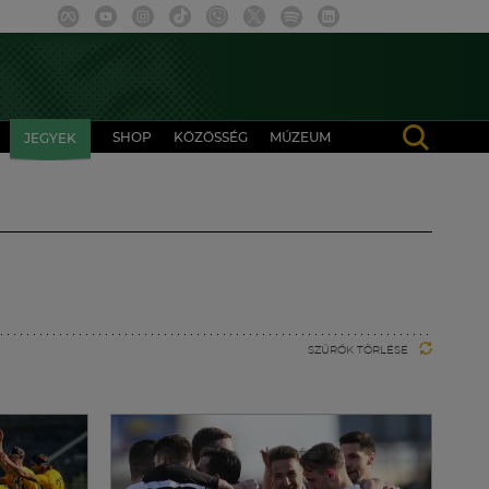
SHOP
KÖZÖSSÉG
MÚZEUM
JEGYEK
SZŰRŐK TÖRLÉSE