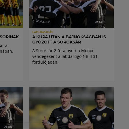
LABDARÚGÁS
 SORINAK
A KUPA UTÁN A BAJNOKSÁGBAN IS
GYŐZÖTT A SOROKSÁR
ár a
A Soroksár 2-0-ra nyert a Monor
onában.
vendégeként a labdarúgó NB II 31.
fordulójában.