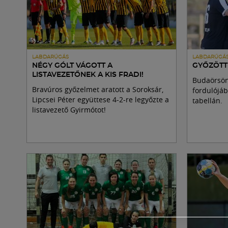
LABDARÚGÁS
LABDARÚGÁ
NÉGY GÓLT VÁGOTT A
GYŐZÖTT 
LISTAVEZETŐNEK A KIS FRADI!
Budaörsön 
Bravúros győzelmet aratott a Soroksár,
fordulójáb
Lipcsei Péter együttese 4-2-re legyőzte a
tabellán.
listavezető Gyirmótot!