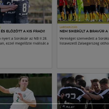
S
LABDARÚGÁS
ÉS ELŐZÖTT A KIS FRADI!
NEM SIKERÜLT A BRAVÚR A
nyert a Soroksár az NB II 28.
Vereséget szenvedett a Soroks
an, ezzel megelőzte riválisát a
listavezető Zalaegerszeg otth