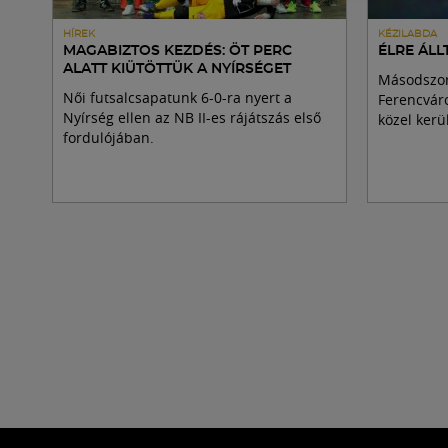
HÍREK
KÉZILABDA
MAGABIZTOS KEZDÉS: ÖT PERC
ÉLRE ÁLLT
ALATT KIÜTÖTTÜK A NYÍRSÉGET
Másodszor 
Női futsalcsapatunk 6-0-ra nyert a
Ferencváro
Nyírség ellen az NB II-es rájátszás első
közel kerül
fordulójában.