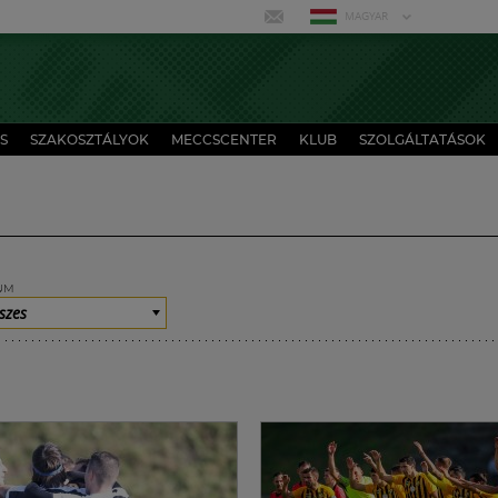
MAGYAR
S
SZAKOSZTÁLYOK
MECCSCENTER
KLUB
SZOLGÁLTATÁSOK
UM
szes