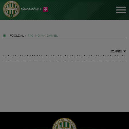
FŐOLDAL
»
TAG: NOVÁK DÁNIEL
SZŰRÉS
Jegyek
FM YouTube +
Hírek