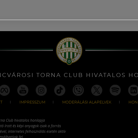
NCVÁROSI TORNA CLUB HIVATALOS H
T
IMPRESSZUM
MODERÁLÁSI ALAPELVEK
HON
rna Club hivatalos honlapja
tó írott és képi anyagok csak a forrás
vel, internetes felhasználás esetén aktív
ználhatóak fel.