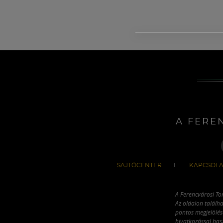
A FERE
SAJTÓCENTER
KAPCSOLA
A Ferencvárosi To
Az oldalon találha
pontos megjelölésé
hivatkozással has