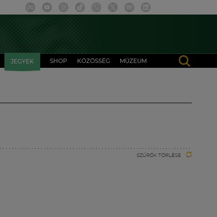
SHOP
KÖZÖSSÉG
MÚZEUM
JEGYEK
SZŰRŐK TÖRLÉSE