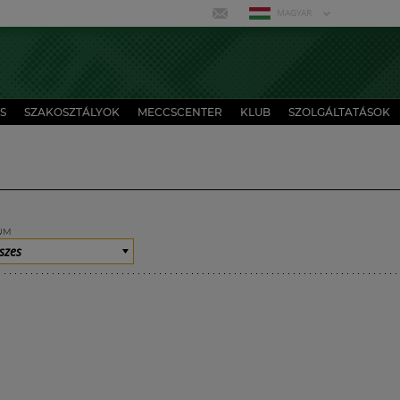
MAGYAR
S
SZAKOSZTÁLYOK
MECCSCENTER
KLUB
SZOLGÁLTATÁSOK
UM
szes