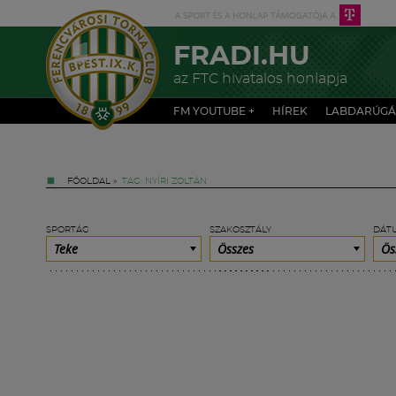
FRADI.HU
az FTC hivatalos honlapja
FM YOUTUBE +
HÍREK
LABDARÚGÁ
FŐOLDAL
»
TAG: NYÍRI ZOLTÁN
SPORTÁG
SZAKOSZTÁLY
DÁT
Teke
Összes
Ös