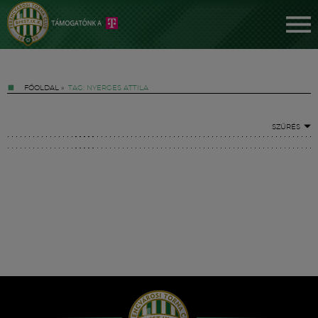
FŐOLDAL
»
TAG: NYERGES ATTILA
SZŰRÉS
Jegyek
FM YouTube +
Hírek