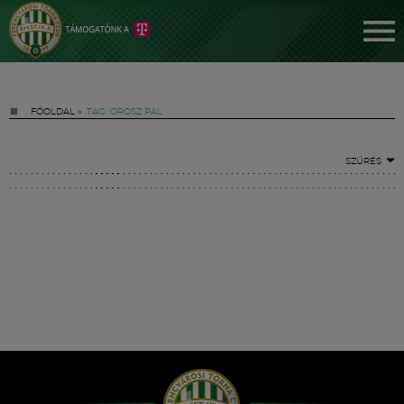
FŐOLDAL
»
TAG: OROSZ PÁL
SZŰRÉS
Jegyek
FM YouTube +
Hírek