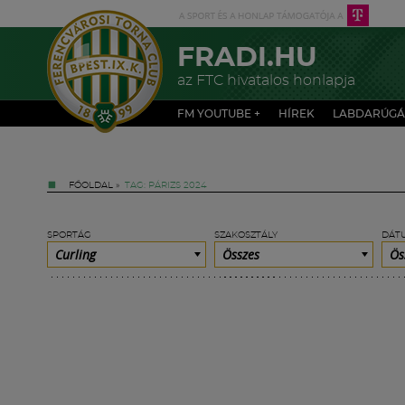
FRADI.HU
az FTC hivatalos honlapja
FM YOUTUBE +
HÍREK
LABDARÚGÁ
FŐOLDAL
»
TAG: PÁRIZS 2024
SPORTÁG
SZAKOSZTÁLY
DÁT
Curling
Összes
Ös