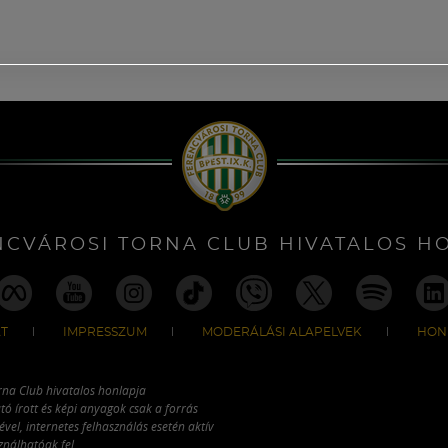
NCVÁROSI TORNA CLUB HIVATALOS H
T
IMPRESSZUM
MODERÁLÁSI ALAPELVEK
HON
rna Club hivatalos honlapja
tó írott és képi anyagok csak a forrás
vel, internetes felhasználás esetén aktív
ználhatóak fel.