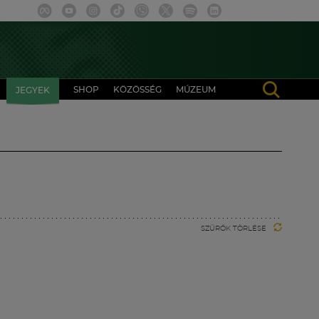
SHOP
KÖZÖSSÉG
MÚZEUM
JEGYEK
SZŰRŐK TÖRLÉSE