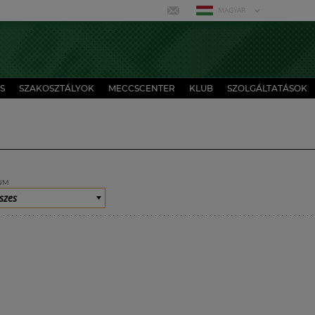
MAGYAR
S
SZAKOSZTÁLYOK
MECCSCENTER
KLUB
SZOLGÁLTATÁSOK
UM
szes