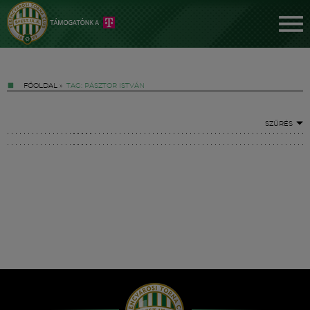
FŐOLDAL
»
TAG: PÁSZTOR ISTVÁN
SZŰRÉS
Jegyek
FM YouTube +
Hírek