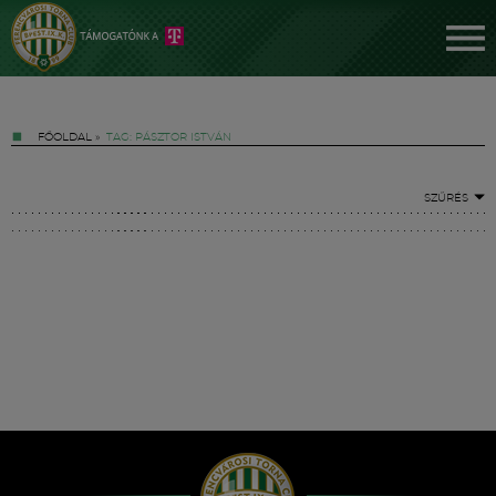
FŐOLDAL
»
TAG: PÁSZTOR ISTVÁN
SZŰRÉS
Jegyek
FM YouTube +
Hírek