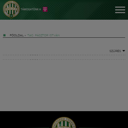
FŐOLDAL
»
TAG: PÁSZTOR ISTVÁN
SZŰRÉS
Jegyek
FM YouTube +
Hírek