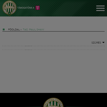
FŐOLDAL
»
TAG: PAUL SHAW
SZŰRÉS
Jegyek
FM YouTube +
Hírek